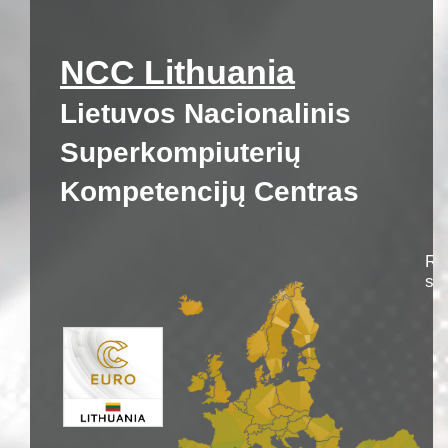
NCC Lithuania
Lietuvos Nacionalinis
Superkompiuterių
Kompetencijų Centras
Rei
su